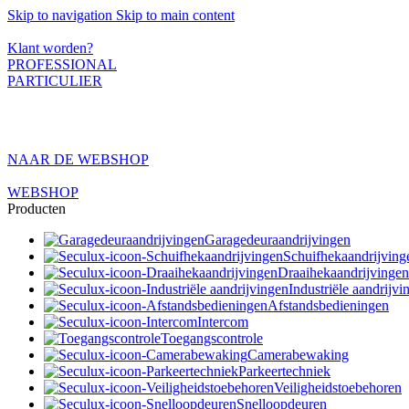
Skip to navigation
Skip to main content
Dé specialist in automatisatie voor professionals
Klant worden?
PROFESSIONAL
PARTICULIER
NAAR DE WEBSHOP
WEBSHOP
Producten
Garagedeuraandrijvingen
Schuifhekaandrijving
Draaihekaandrijvingen
Industriële aandrijvi
Afstandsbedieningen
Intercom
Toegangscontrole
Camerabewaking
Parkeertechniek
Veiligheidstoebehoren
Snelloopdeuren