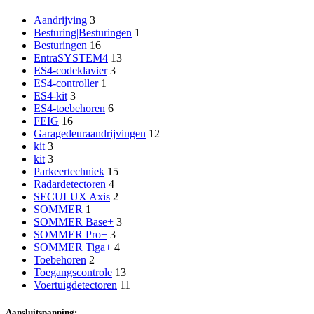
Aandrijving
3
Besturing|Besturingen
1
Besturingen
16
EntraSYSTEM4
13
ES4-codeklavier
3
ES4-controller
1
ES4-kit
3
ES4-toebehoren
6
FEIG
16
Garagedeuraandrijvingen
12
kit
3
kit
3
Parkeertechniek
15
Radardetectoren
4
SECULUX Axis
2
SOMMER
1
SOMMER Base+
3
SOMMER Pro+
3
SOMMER Tiga+
4
Toebehoren
2
Toegangscontrole
13
Voertuigdetectoren
11
Aansluitspanning: