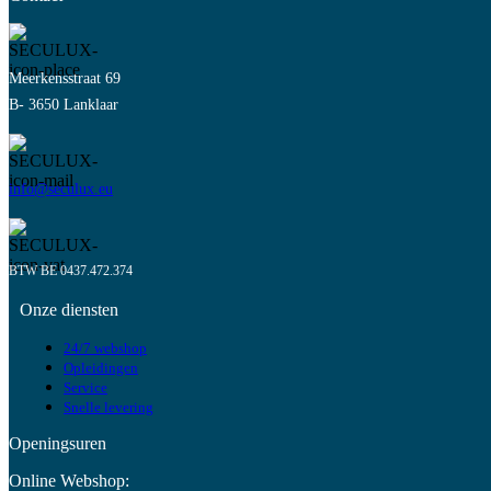
Meerkensstraat 69
B- 3650 Lanklaar
info@seculux.eu
BTW BE 0437.472.374
Onze diensten
24/7 webshop
Opleidingen
Service
Snelle levering
Openingsuren
Online Webshop: